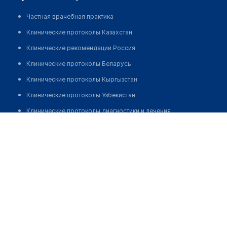
Частная врачебная практика
Клинические протоколы Казахстан
Клинические рекомендации Россия
Клинические протоколы Беларусь
Клинические протоколы Кыргызстан
Клинические протоколы Узбекистан
Клинические протоколы диагностики и лечения
Барлыбай Ботакоз Нурсултанкызы
Обзоры мировой медицинской периодики
Заболевания: обзорные статьи
Новости здравоохранения
Медикаменты
Лабораторные показатели
Медицинские термины
Мобильные приложения