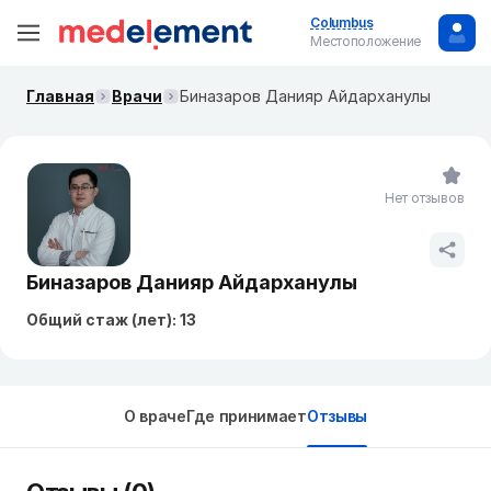
Columbus
Местоположение
Главная
Врачи
Биназаров Данияр Айдарханулы
Нет отзывов
Биназаров Данияр Айдарханулы
Общий стаж (лет): 13
О враче
Где принимает
Отзывы