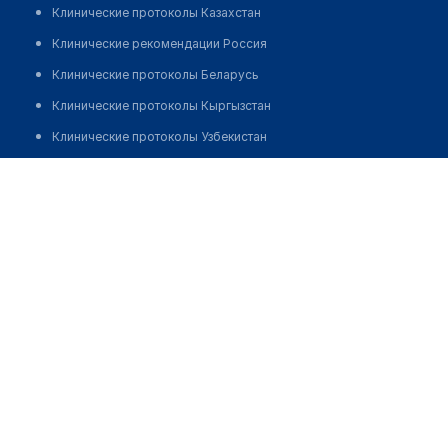
Клинические протоколы Казахстан
Клинические рекомендации Россия
Клинические протоколы Беларусь
Клинические протоколы Кыргызстан
Клинические протоколы Узбекистан
Клинические протоколы диагностики и лечения
Биназаров Данияр Айдарханулы
Обзоры мировой медицинской периодики
Заболевания: обзорные статьи
Новости здравоохранения
Медикаменты
Лабораторные показатели
Медицинские термины
Мобильные приложения
клиникам
МИС для клиники