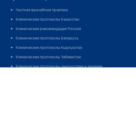
Частная врачебная практика
Клинические протоколы Казахстан
Клинические рекомендации Россия
Клинические протоколы Беларусь
Клинические протоколы Кыргызстан
Клинические протоколы Узбекистан
Клинические протоколы диагностики и лечения
Жаманкулова Айгерим Чимкентбаевна
Обзоры мировой медицинской периодики
Заболевания: обзорные статьи
Новости здравоохранения
Медикаменты
Лабораторные показатели
Медицинские термины
Мобильные приложения