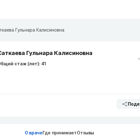
ткаева Гульнара Калисиновна
Саткаева Гульнара Калисиновна
бщий стаж (лет): 41
Поде
О враче
Где принимает
Отзывы