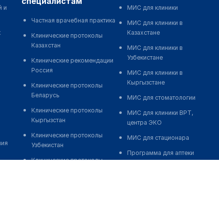
специалистам
й и
МИС для клиники
Частная врачебная практика
МИС для клиники в
к
Казахстане
Клинические протоколы
Казахстан
МИС для клиники в
Узбекистане
Клинические рекомендации
Россия
МИС для клиники в
Кыргызстане
Клинические протоколы
Беларусь
МИС для стоматологии
Клинические протоколы
МИС для клиники ВРТ,
Кыргызстан
центра ЭКО
Клинические протоколы
МИС для стационара
ния
Узбекистан
Программа для аптеки
Клинические протоколы
Автоматизация блока
диагностики и лечения
питания
Обзоры мировой
Реклама и продвижение
медицинской периодики
клиник
Заболевания: обзорные
Разработка сайта клиники