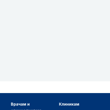
врачам и
клиникам