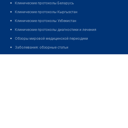
Клинические протоколы Беларусь
Клинические протоколы Кыргызстан
Клинические протоколы Узбекистан
Клинические протоколы диагностики и лечения
Обзоры мировой медицинской периодики
Заболевания: обзорные статьи
Новости здравоохранения
Дидарбеков Мурат Абдисатарович
Медикаменты
Лабораторные показатели
Медицинские термины
Мобильные приложения
клиникам
МИС для клиники
МИС для клиники в Казахстане
МИС для клиники в Узбекистане