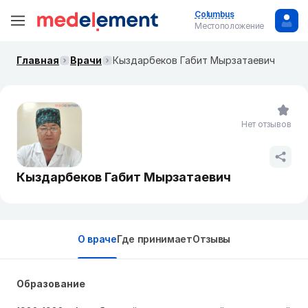
Columbus
Местоположение
Главная
Врачи
Кыздарбеков Габит Мырзатаевич
Нет отзывов
Кыздарбеков Габит Мырзатаевич
О враче
Где принимает
Отзывы
Образование