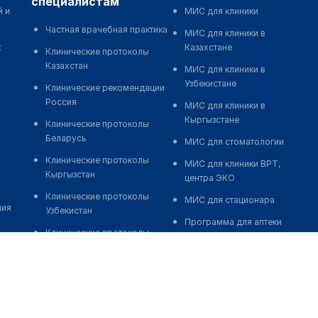
специалистам
й и
МИС для клиники
Частная врачебная практика
МИС для клиники в
к
Казахстане
Клинические протоколы
Казахстан
МИС для клиники в
Узбекистане
Клинические рекомендации
Россия
МИС для клиники в
Кыргызстане
Клинические протоколы
Беларусь
МИС для стоматологии
Клинические протоколы
МИС для клиники ВРТ,
Кыргызстан
центра ЭКО
Клинические протоколы
МИС для стационара
ния
Узбекистан
Программа для аптеки
Клинические протоколы
Автоматизация блока
диагностики и лечения
питания
Обзоры мировой
Реклама и продвижение
медицинской периодики
клиник
Заболевания: обзорные
Разработка сайта клиники