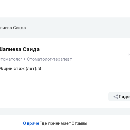
пиева Саида
Шапиева Саида
Стоматолог
Стоматолог-терапевт
бщий стаж (лет): 8
Поде
О враче
Где принимает
Отзывы