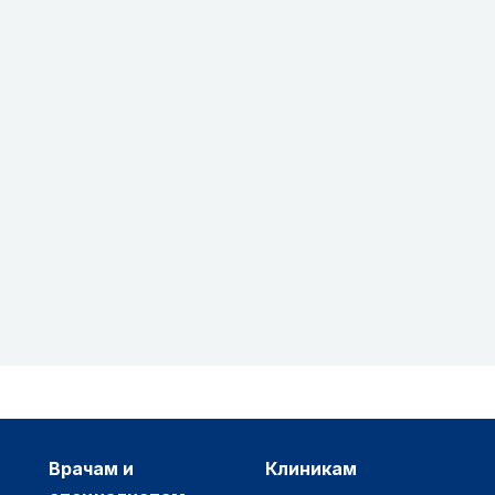
врачам и
клиникам