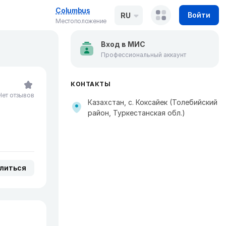
Columbus
Войти
RU
Местоположение
Вход в МИС
Профессиональный аккаунт
КОНТАКТЫ
Нет отзывов
Казахстан, с. Коксайек (Толебийский
район, Туркестанская обл.)
литься