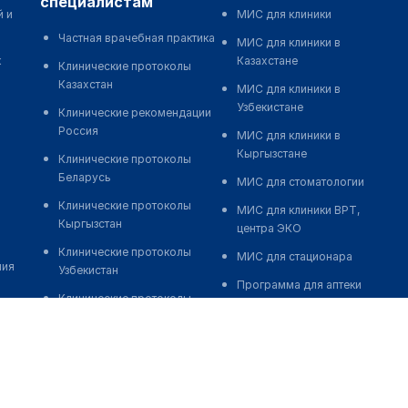
специалистам
й и
МИС для клиники
Частная врачебная практика
МИС для клиники в
к
Казахстане
Клинические протоколы
Казахстан
МИС для клиники в
Узбекистане
Клинические рекомендации
Россия
МИС для клиники в
Кыргызстане
Клинические протоколы
Беларусь
МИС для стоматологии
Клинические протоколы
МИС для клиники ВРТ,
Кыргызстан
центра ЭКО
Клинические протоколы
МИС для стационара
ния
Узбекистан
Программа для аптеки
Клинические протоколы
Автоматизация блока
диагностики и лечения
питания
Обзоры мировой
Реклама и продвижение
медицинской периодики
клиник
Заболевания: обзорные
Разработка сайта клиники