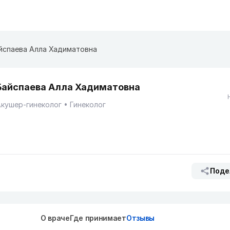
йспаева Алла Хадиматовна
Байспаева Алла Хадиматовна
кушер-гинеколог
Гинеколог
Поде
О враче
Где принимает
Отзывы