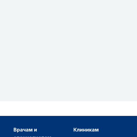
врачам и
клиникам