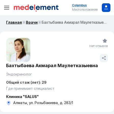
Columbus
Местоположение
Главная
Врачи
Бахтыбаева Акмарал Маулетказыевна
Нет отзывов
Бахтыбаева Акмарал Маулетказыевна
Эндокринолог
Общий стаж (лет): 29
Где принимает специалист
Клиника "SALUS"
Алматы, ул. Розыбакиева, д. 283/1