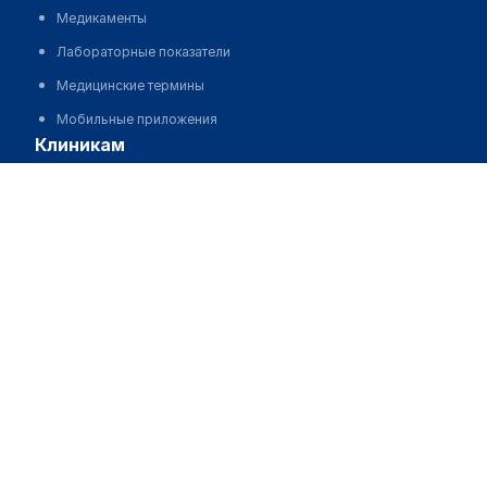
Медикаменты
Лабораторные показатели
Медицинские термины
Мобильные приложения
клиникам
Бахтыбаева Акмарал Маулетказыевна
МИС для клиники
МИС для клиники в Казахстане
МИС для клиники в Узбекистане
МИС для клиники в Кыргызстане
МИС для стоматологии
МИС для клиники ВРТ, центра ЭКО
МИС для стационара
Программа для аптеки
Автоматизация блока питания