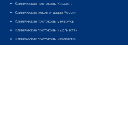
Клинические протоколы Казахстан
Клинические рекомендации Россия
Клинические протоколы Беларусь
Клинические протоколы Кыргызстан
Клинические протоколы Узбекистан
Клинические протоколы диагностики и лечения
Баймаханова Гулмира
Обзоры мировой медицинской периодики
Заболевания: обзорные статьи
Новости здравоохранения
Медикаменты
Лабораторные показатели
Медицинские термины
Мобильные приложения
клиникам
МИС для клиники