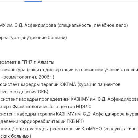
ГМУ им. С.Д. Асфендиярова (специальность, лечебное дело)
ернатура (внутренние болезни)
ерапевт в ГП 17 г. Алматы
Аспирантура (защита диссертации на соискание ученой степени к
 –ревматология в 2006г )
Ассистент кафедры терапии ЮКГМА (курация пациентов
ского отделения ОКБ).
Ассистент кафедры пропедевтики КАЗНМУ им. С.Д. Асфендияров
Эксперт Фармакологического центра НЦЭЛС
Ассистент кафедры терапии КАЗНМУ им. С.Д. Асфендиярова (кура
тделении кардиореабилитации ГКБ №1)
 время. Доцент кафедры ревматологии КазМУНО (консультативн
ских больных)