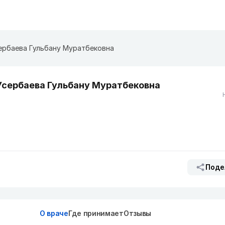
ербаева Гульбану Муратбековна
Усербаева Гульбану Муратбековна
Поде
О враче
Где принимает
Отзывы