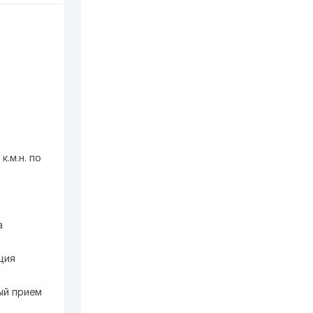
.м.н. по
а
ция
ый прием