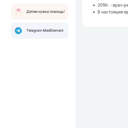
2016г. - врач-
Детям нужна помощь!
В настояшее в
Telegram MedElement