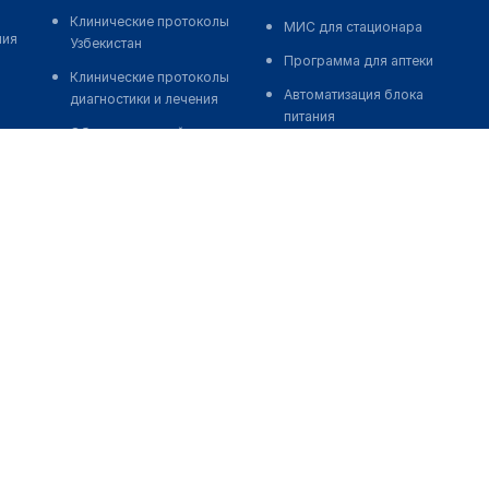
Клинические протоколы
МИС для стационара
ния
Узбекистан
Программа для аптеки
Клинические протоколы
Автоматизация блока
диагностики и лечения
питания
Обзоры мировой
Реклама и продвижение
медицинской периодики
клиник
Заболевания: обзорные
Разработка сайта клиники
статьи
Разработка сайта клиники в
Новости здравоохранения
России
Медикаменты
Разработка сайта клиники в
Лабораторные показатели
Казахстане
Медицинские термины
Разработка сайта клиники в
Беларуси
Мобильные приложения
Разработка сайта клиники в
Кыргызстане
Разработка сайта клиники в
Узбекистане