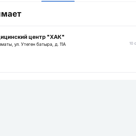
имает
ицинский центр "ХАК"
10 
маты, ул. Утеген батыра, д. 11А