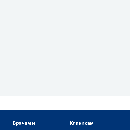
врачам и
клиникам