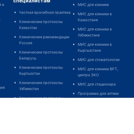
специалистам
й и
МИС для клиники
Частная врачебная практика
МИС для клиники в
к
Казахстане
Клинические протоколы
Казахстан
МИС для клиники в
Узбекистане
Клинические рекомендации
Россия
МИС для клиники в
Кыргызстане
Клинические протоколы
Беларусь
МИС для стоматологии
Клинические протоколы
МИС для клиники ВРТ,
Кыргызстан
центра ЭКО
Клинические протоколы
МИС для стационара
ния
Узбекистан
Программа для аптеки
Клинические протоколы
Автоматизация блока
диагностики и лечения
питания
Обзоры мировой
Реклама и продвижение
медицинской периодики
клиник
Заболевания: обзорные
Разработка сайта клиники