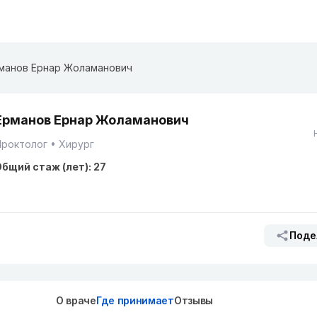
манов Ернар Жоламанович
Ерманов Ернар Жоламанович
Проктолог
Хирург
бщий стаж (лет): 27
Поде
О враче
Где принимает
Отзывы