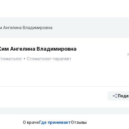
м Ангелина Владимировна
Ким Ангелина Владимировна
Стоматолог
Стоматолог-терапевт
Поде
О враче
Где принимает
Отзывы