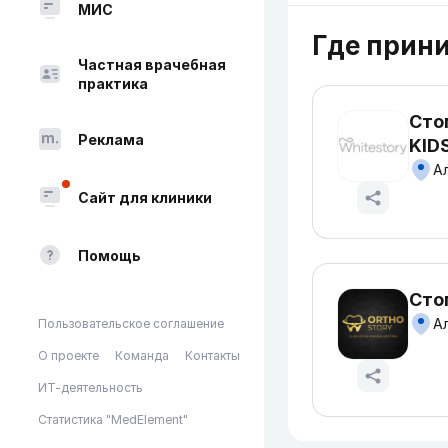
МИС
Где прин
Частная врачебная
практика
Сто
Реклама
KID
Ал
Сайт для клиники
Помощь
Сто
Ал
Пользовательское соглашение
О проекте
Команда
Контакты
ИТ-деятельность
Статистика "MedElement"