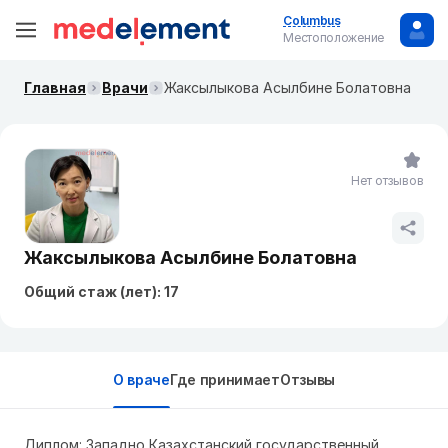
Columbus
Местоположение
Главная
Врачи
Жаксылыкова Асылбине Болатовна
Нет отзывов
Жаксылыкова Асылбине Болатовна
Общий стаж (лет): 17
О враче
Где принимает
Отзывы
Диплом: Западно Казахстанский государственный