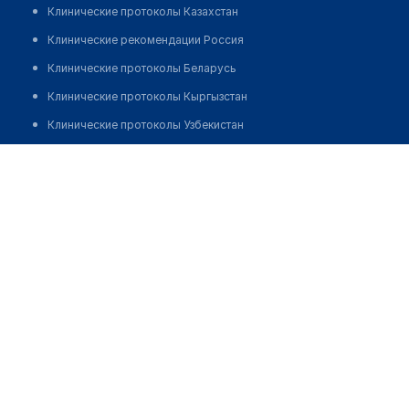
Клинические протоколы Казахстан
Клинические рекомендации Россия
Клинические протоколы Беларусь
Клинические протоколы Кыргызстан
Клинические протоколы Узбекистан
Клинические протоколы диагностики и лечения
Жаксылыкова Асылбине Болатовна
Обзоры мировой медицинской периодики
Заболевания: обзорные статьи
Новости здравоохранения
Медикаменты
Лабораторные показатели
Медицинские термины
Мобильные приложения
клиникам
МИС для клиники