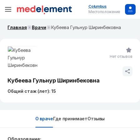
Columbus
Местоположение
Главная
Врачи
Кубеева Гульнур Ширинбековна
Нет отзывов
Кубеева Гульнур Ширинбековна
Общий стаж (лет): 15
О враче
Где принимает
Отзывы
Образование: