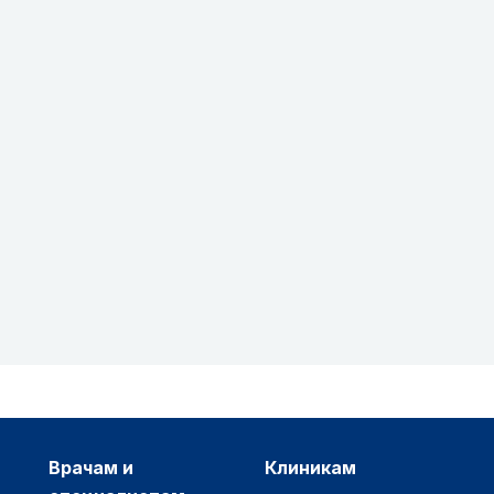
врачам и
клиникам