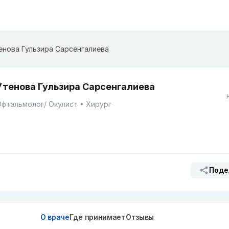
енова Гульзира Сарсенгалиева
Утенова Гульзира Сарсенгалиева
фтальмолог/ Окулист
Хирург
Поде
О враче
Где принимает
Отзывы