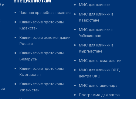
специалистам
й и
МИС для клиники
Частная врачебная практика
МИС для клиники в
к
Казахстане
Клинические протоколы
Казахстан
МИС для клиники в
Узбекистане
Клинические рекомендации
Россия
МИС для клиники в
Кыргызстане
Клинические протоколы
Беларусь
МИС для стоматологии
Клинические протоколы
МИС для клиники ВРТ,
Кыргызстан
центра ЭКО
Клинические протоколы
МИС для стационара
ния
Узбекистан
Программа для аптеки
Клинические протоколы
Автоматизация блока
диагностики и лечения
питания
Обзоры мировой
Реклама и продвижение
медицинской периодики
клиник
Заболевания: обзорные
Разработка сайта клиники