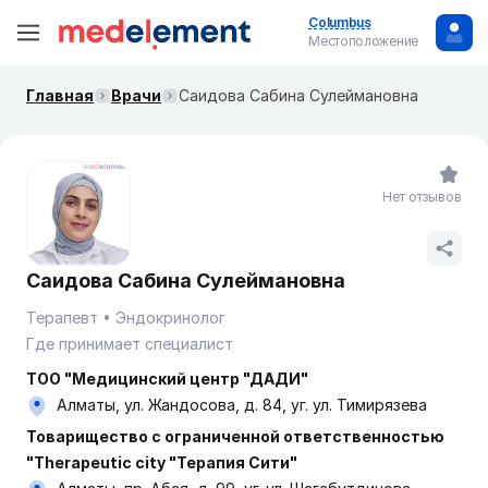
Columbus
Местоположение
Главная
Врачи
Саидова Сабина Сулеймановна
Нет отзывов
Саидова Сабина Сулеймановна
Терапевт
Эндокринолог
Где принимает специалист
ТОО "Медицинский центр "ДАДИ"
Алматы, ул. Жандосова, д. 84, уг. ул. Тимирязева
Товарищество с ограниченной ответственностью
"Therapeutic city "Терапия Сити"