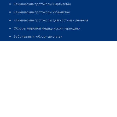
Клинические протоколы Кыргызстан
Клинические протоколы Узбекистан
Клинические протоколы диагностики и лечения
Обзоры мировой медицинской периодики
Заболевания: обзорные статьи
Новости здравоохранения
Саидова Сабина Сулеймановна
Медикаменты
Лабораторные показатели
Медицинские термины
Мобильные приложения
клиникам
МИС для клиники
МИС для клиники в Казахстане
МИС для клиники в Узбекистане