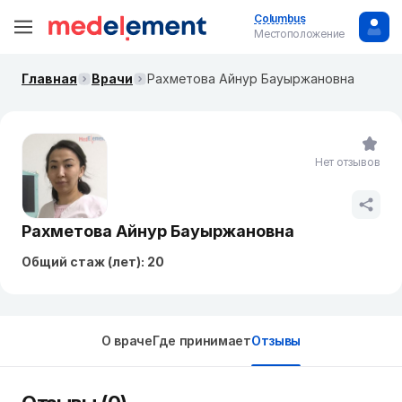
Columbus
Местоположение
Главная
Врачи
Рахметова Айнур Бауыржановна
Нет отзывов
Рахметова Айнур Бауыржановна
Общий стаж (лет): 20
О враче
Где принимает
Отзывы