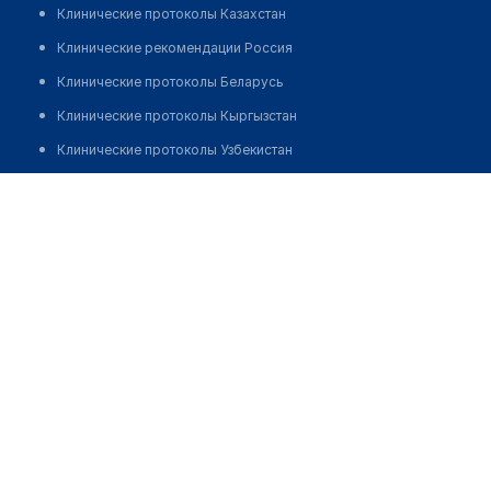
Клинические протоколы Казахстан
Клинические рекомендации Россия
Клинические протоколы Беларусь
Клинические протоколы Кыргызстан
Клинические протоколы Узбекистан
Клинические протоколы диагностики и лечения
Рахметова Айнур Бауыржановна
Обзоры мировой медицинской периодики
Заболевания: обзорные статьи
Новости здравоохранения
Медикаменты
Лабораторные показатели
Медицинские термины
Мобильные приложения
клиникам
МИС для клиники