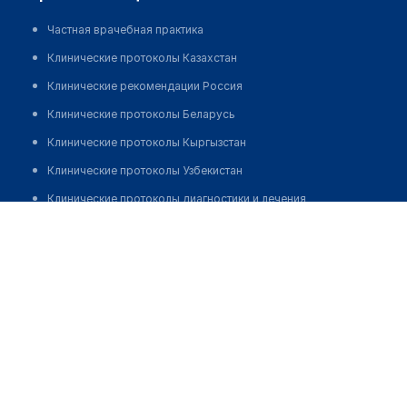
Частная врачебная практика
Клинические протоколы Казахстан
Клинические рекомендации Россия
Клинические протоколы Беларусь
Клинические протоколы Кыргызстан
Клинические протоколы Узбекистан
Клинические протоколы диагностики и лечения
Хабибулин Вагиз Ринатович
Обзоры мировой медицинской периодики
Заболевания: обзорные статьи
Новости здравоохранения
Медикаменты
Лабораторные показатели
Медицинские термины
Мобильные приложения