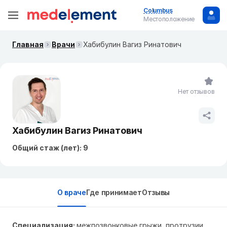
Columbus
Местоположение
Главная
Врачи
Хабибулин Вагиз Ринатович
Нет отзывов
Хабибулин Вагиз Ринатович
Общий стаж (лет): 9
О враче
Где принимает
Отзывы
Специализация:
межпозвонковые грыжи, протрузии,