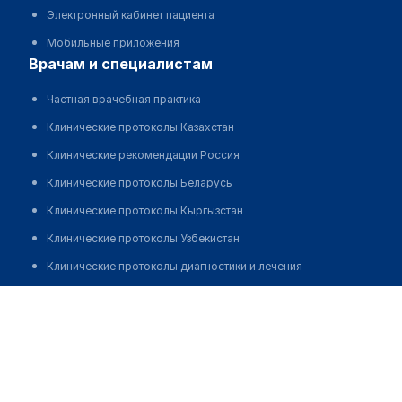
Электронный кабинет пациента
Мобильные приложения
врачам и специалистам
Частная врачебная практика
Клинические протоколы Казахстан
Клинические рекомендации Россия
Клинические протоколы Беларусь
Клинические протоколы Кыргызстан
Клинические протоколы Узбекистан
Клинические протоколы диагностики и лечения
Обзоры мировой медицинской периодики
Козыбакова Айгерим Талгатовна
Заболевания: обзорные статьи
Новости здравоохранения
Медикаменты