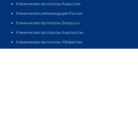
Клинические протоколы Казахстан
Клинические рекомендации Россия
Клинические протоколы Беларусь
Клинические протоколы Кыргызстан
Клинические протоколы Узбекистан
Клинические протоколы диагностики и лечения
Пасенов Василий Гераклитович
Обзоры мировой медицинской периодики
Заболевания: обзорные статьи
Новости здравоохранения
Медикаменты
Лабораторные показатели
Медицинские термины
Мобильные приложения
клиникам
МИС для клиники