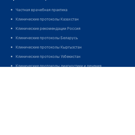
Частная врачебная практика
Клинические протоколы Казахстан
Клинические рекомендации Россия
Клинические протоколы Беларусь
Клинические протоколы Кыргызстан
Клинические протоколы Узбекистан
Клинические протоколы диагностики и лечения
Алиханова Нуржамал Нургалиевна
Обзоры мировой медицинской периодики
Заболевания: обзорные статьи
Новости здравоохранения
Медикаменты
Лабораторные показатели
Медицинские термины
Мобильные приложения