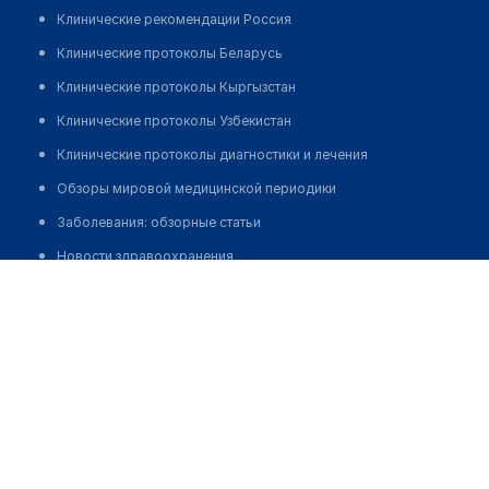
Клинические рекомендации Россия
Клинические протоколы Беларусь
Клинические протоколы Кыргызстан
Клинические протоколы Узбекистан
Клинические протоколы диагностики и лечения
Обзоры мировой медицинской периодики
Заболевания: обзорные статьи
Новости здравоохранения
Естемесов Нуржан Толегенович
Медикаменты
Лабораторные показатели
Медицинские термины
Мобильные приложения
клиникам
МИС для клиники