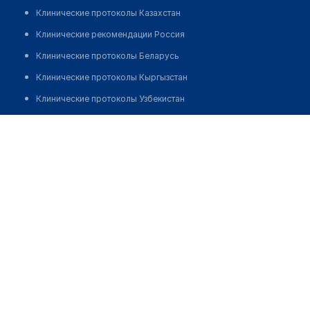
Клинические протоколы Казахстан
Клинические рекомендации Россия
Клинические протоколы Беларусь
Клинические протоколы Кыргызстан
Клинические протоколы Узбекистан
Клинические протоколы диагностики и лечения
Оспанова Тілеубике Омарбековна
Обзоры мировой медицинской периодики
Запись
Заболевания: обзорные статьи
Новости здравоохранения
Медикаменты
Лабораторные показатели
Медицинские термины
Мобильные приложения
клиникам