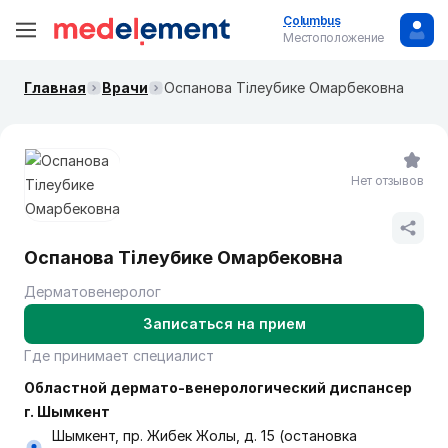
Columbus
Местоположение
Главная
Врачи
Оспанова Тілеубике Омарбековна
Нет отзывов
Оспанова Тілеубике Омарбековна
Дерматовенеролог
Записаться на прием
Где принимает специалист
Областной дермато-венерологический диспансер
г. Шымкент
Шымкент, пр. Жибек Жолы, д. 15 (остановка