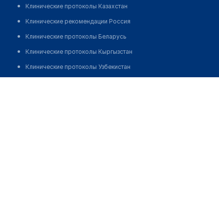
Клинические протоколы Казахстан
Клинические рекомендации Россия
Клинические протоколы Беларусь
Клинические протоколы Кыргызстан
Клинические протоколы Узбекистан
Клинические протоколы диагностики и лечения
Умарова Гульфия Абдимижитовна
Обзоры мировой медицинской периодики
Заболевания: обзорные статьи
Новости здравоохранения
Медикаменты
Лабораторные показатели
Медицинские термины
Мобильные приложения
клиникам
МИС для клиники