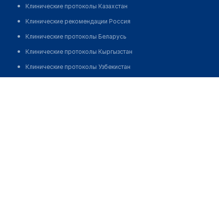
Клинические протоколы Казахстан
Клинические рекомендации Россия
Клинические протоколы Беларусь
Клинические протоколы Кыргызстан
Клинические протоколы Узбекистан
Клинические протоколы диагностики и лечения
Ким Игорь Леонидович
Обзоры мировой медицинской периодики
Заболевания: обзорные статьи
Новости здравоохранения
Медикаменты
Лабораторные показатели
Медицинские термины
Мобильные приложения
клиникам
МИС для клиники