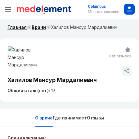
Columbus
Местоположение
Главная
Врачи
Халилов Мансур Мардалиевич
Нет отзывов
Халилов Мансур Мардалиевич
Общий стаж (лет): 17
О враче
Где принимает
Отзывы
Специализация: