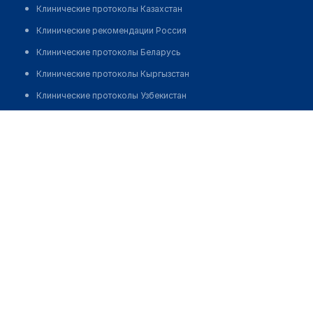
Клинические протоколы Казахстан
Клинические рекомендации Россия
Клинические протоколы Беларусь
Клинические протоколы Кыргызстан
Клинические протоколы Узбекистан
Клинические протоколы диагностики и лечения
Халилов Мансур Мардалиевич
Обзоры мировой медицинской периодики
Заболевания: обзорные статьи
Новости здравоохранения
Медикаменты
Лабораторные показатели
Медицинские термины
Мобильные приложения
клиникам
МИС для клиники