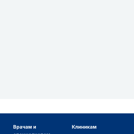
врачам и
клиникам