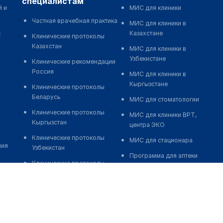
специалистам
й и
МИС для клиники
Частная врачебная практика
МИС для клиники в
к
Казахстане
Клинические протоколы
Казахстан
МИС для клиники в
Узбекистане
Клинические рекомендации
Россия
МИС для клиники в
Кыргызстане
Клинические протоколы
Беларусь
МИС для стоматологии
Клинические протоколы
МИС для клиники ВРТ,
Кыргызстан
центра ЭКО
Клинические протоколы
МИС для стационара
ния
Узбекистан
Программа для аптеки
Клинические протоколы
Автоматизация блока
диагностики и лечения
питания
Обзоры мировой
Реклама и продвижение
медицинской периодики
клиник
Заболевания: обзорные
Разработка сайта клиники