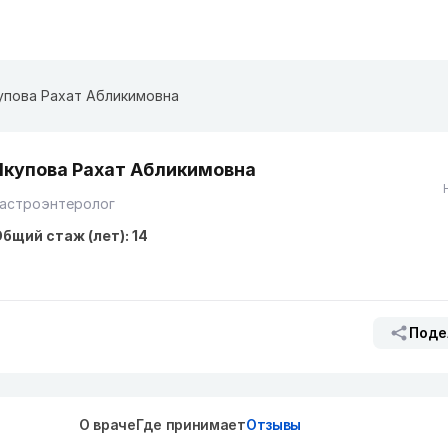
упова Рахат Абликимовна
Якупова Рахат Абликимовна
Гастроэнтеролог
бщий стаж (лет): 14
Поде
О враче
Где принимает
Отзывы