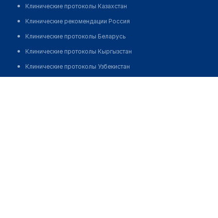
Клинические протоколы Казахстан
Клинические рекомендации Россия
Клинические протоколы Беларусь
Клинические протоколы Кыргызстан
Клинические протоколы Узбекистан
Клинические протоколы диагностики и лечения
Ковзель Елена Федоровна
Обзоры мировой медицинской периодики
Заболевания: обзорные статьи
Новости здравоохранения
Медикаменты
Лабораторные показатели
Медицинские термины
Мобильные приложения
клиникам
МИС для клиники