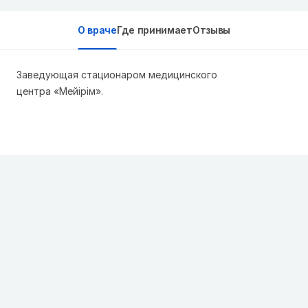
О враче
Где принимает
Отзывы
Заведующая стационаром медицинского
центра «Мейiрiм».