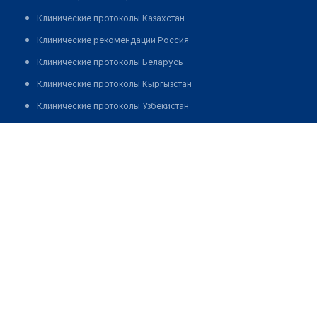
Клинические протоколы Казахстан
Клинические рекомендации Россия
Клинические протоколы Беларусь
Клинические протоколы Кыргызстан
Клинические протоколы Узбекистан
Клинические протоколы диагностики и лечения
Алимбекова Жанар Умбеталиевна
Обзоры мировой медицинской периодики
Заболевания: обзорные статьи
Новости здравоохранения
Медикаменты
Лабораторные показатели
Медицинские термины
Мобильные приложения
клиникам