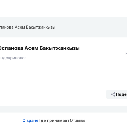
панова Асем Бакытжанкызы
Оспанова Асем Бакытжанкызы
Эндокринолог
Поде
О враче
Где принимает
Отзывы