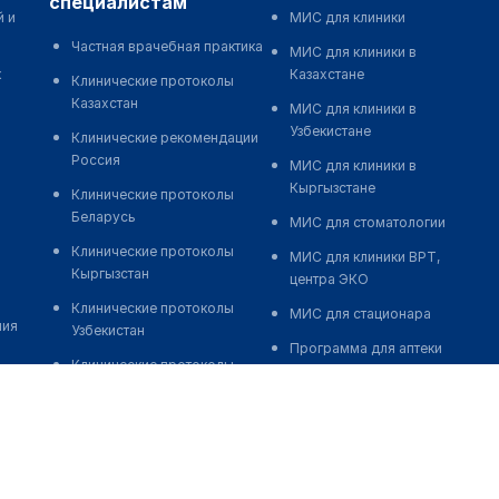
специалистам
й и
МИС для клиники
Частная врачебная практика
МИС для клиники в
к
Казахстане
Клинические протоколы
Казахстан
МИС для клиники в
Узбекистане
Клинические рекомендации
Россия
МИС для клиники в
Кыргызстане
Клинические протоколы
Беларусь
МИС для стоматологии
Клинические протоколы
МИС для клиники ВРТ,
Кыргызстан
центра ЭКО
Клинические протоколы
МИС для стационара
ния
Узбекистан
Программа для аптеки
Клинические протоколы
Автоматизация блока
диагностики и лечения
питания
Обзоры мировой
Реклама и продвижение
медицинской периодики
клиник
Заболевания: обзорные
Разработка сайта клиники