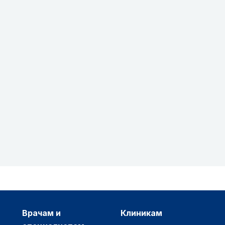
врачам и
клиникам