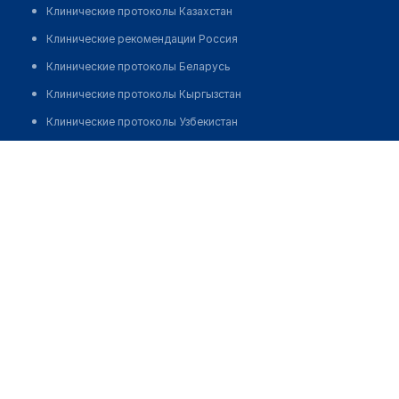
Клинические протоколы Казахстан
Клинические рекомендации Россия
Клинические протоколы Беларусь
Клинические протоколы Кыргызстан
Клинические протоколы Узбекистан
Клинические протоколы диагностики и лечения
Садыкова Зухра Тагайбековна
Обзоры мировой медицинской периодики
Заболевания: обзорные статьи
Новости здравоохранения
Медикаменты
Лабораторные показатели
Медицинские термины
Мобильные приложения
клиникам
МИС для клиники