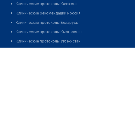
Клинические протоколы Казахстан
Клинические рекомендации Россия
Клинические протоколы Беларусь
Клинические протоколы Кыргызстан
Клинические протоколы Узбекистан
Клинические протоколы диагностики и лечения
Нетесова Олеся Геннадьевна
Обзоры мировой медицинской периодики
Заболевания: обзорные статьи
Новости здравоохранения
Медикаменты
Лабораторные показатели
Медицинские термины
Мобильные приложения
клиникам
МИС для клиники