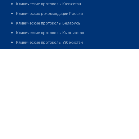
Клинические протоколы Казахстан
Клинические рекомендации Россия
Клинические протоколы Беларусь
Клинические протоколы Кыргызстан
Клинические протоколы Узбекистан
Клинические протоколы диагностики и лечения
Нагашбек Меруерт Бахыткызы
Обзоры мировой медицинской периодики
Заболевания: обзорные статьи
Новости здравоохранения
Медикаменты
Лабораторные показатели
Медицинские термины
Мобильные приложения
клиникам
МИС для клиники