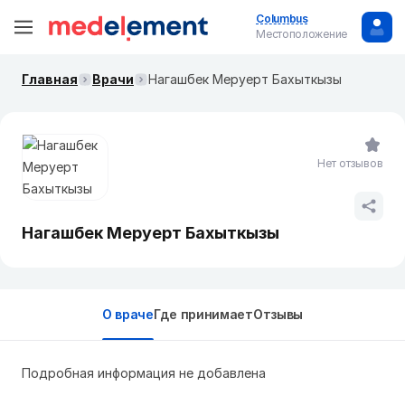
Columbus
Местоположение
Главная
Врачи
Нагашбек Меруерт Бахыткызы
Нет отзывов
Нагашбек Меруерт Бахыткызы
О враче
Где принимает
Отзывы
Подробная информация не добавлена