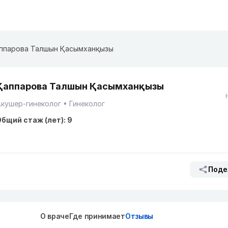
ппарова Талшын Қасымханқызы
Қаппарова Талшын Қасымханқызы
кушер-гинеколог
Гинеколог
бщий стаж (лет): 9
Поде
О враче
Где принимает
Отзывы