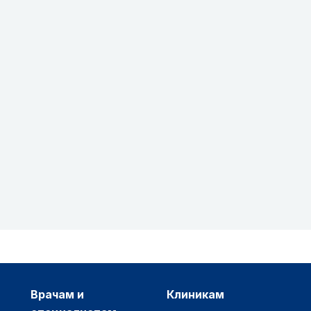
врачам и
клиникам