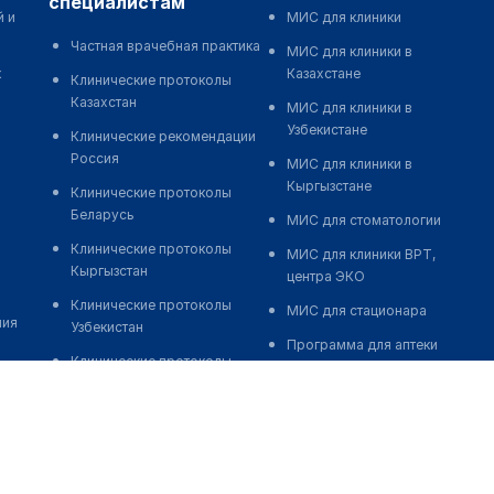
специалистам
й и
МИС для клиники
Частная врачебная практика
МИС для клиники в
к
Казахстане
Клинические протоколы
Казахстан
МИС для клиники в
Узбекистане
Клинические рекомендации
Россия
МИС для клиники в
Кыргызстане
Клинические протоколы
Беларусь
МИС для стоматологии
Клинические протоколы
МИС для клиники ВРТ,
Кыргызстан
центра ЭКО
Клинические протоколы
МИС для стационара
ния
Узбекистан
Программа для аптеки
Клинические протоколы
Автоматизация блока
диагностики и лечения
питания
Обзоры мировой
Реклама и продвижение
медицинской периодики
клиник
Заболевания: обзорные
Разработка сайта клиники