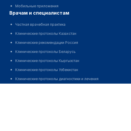
Мобильные приложения
врачам и специалистам
Частная врачебная практика
Клинические протоколы Казахстан
Клинические рекомендации Россия
Клинические протоколы Беларусь
Клинические протоколы Кыргызстан
Клинические протоколы Узбекистан
Клинические протоколы диагностики и лечения
Даурова Сафина Руслановна
Обзоры мировой медицинской периодики
Заболевания: обзорные статьи
Новости здравоохранения
Медикаменты
Лабораторные показатели