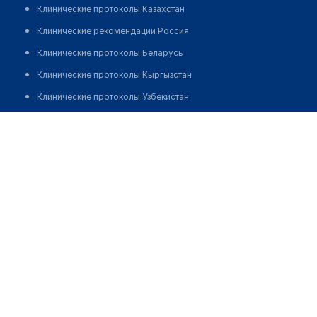
Клинические протоколы Казахстан
Клинические рекомендации Россия
Клинические протоколы Беларусь
Клинические протоколы Кыргызстан
Клинические протоколы Узбекистан
Клинические протоколы диагностики и лечения
Ким Ольга Александровна
Обзоры мировой медицинской периодики
Заболевания: обзорные статьи
Новости здравоохранения
Медикаменты
Лабораторные показатели
Медицинские термины
Мобильные приложения
клиникам
МИС для клиники