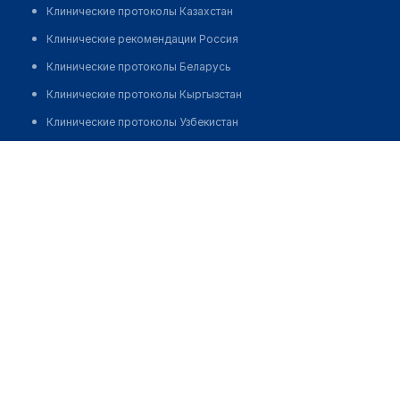
Клинические протоколы Казахстан
Клинические рекомендации Россия
Клинические протоколы Беларусь
Клинические протоколы Кыргызстан
Клинические протоколы Узбекистан
Клинические протоколы диагностики и лечения
Черкашин Сергей Викторович
Обзоры мировой медицинской периодики
Заболевания: обзорные статьи
Новости здравоохранения
Медикаменты
Лабораторные показатели
Медицинские термины
Мобильные приложения
клиникам
МИС для клиники