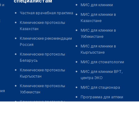
специалистам
й и
МИС для клиники
Частная врачебная практика
МИС для клиники в
к
Казахстане
Клинические протоколы
Казахстан
МИС для клиники в
Узбекистане
Клинические рекомендации
Россия
МИС для клиники в
Кыргызстане
Клинические протоколы
Беларусь
МИС для стоматологии
Клинические протоколы
МИС для клиники ВРТ,
Кыргызстан
центра ЭКО
Клинические протоколы
МИС для стационара
ния
Узбекистан
Программа для аптеки
Клинические протоколы
Автоматизация блока
диагностики и лечения
питания
Обзоры мировой
Реклама и продвижение
медицинской периодики
клиник
Заболевания: обзорные
Разработка сайта клиники