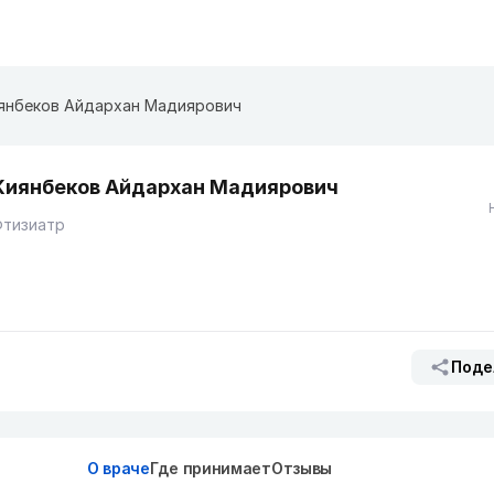
янбеков Айдархан Мадиярович
Киянбеков Айдархан Мадиярович
Фтизиатр
Поде
О враче
Где принимает
Отзывы