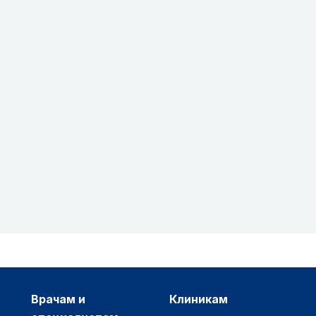
врачам и
клиникам