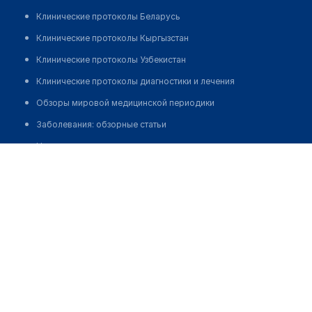
Клинические протоколы Беларусь
Клинические протоколы Кыргызстан
Клинические протоколы Узбекистан
Клинические протоколы диагностики и лечения
Обзоры мировой медицинской периодики
Заболевания: обзорные статьи
Новости здравоохранения
Карабаева Алуа Айбековна
Медикаменты
Лабораторные показатели
Медицинские термины
Мобильные приложения
клиникам
МИС для клиники
МИС для клиники в Казахстане