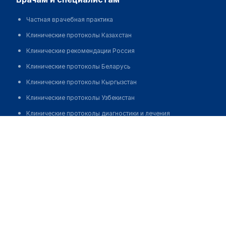
Частная врачебная практика
Клинические протоколы Казахстан
Клинические рекомендации Россия
Клинические протоколы Беларусь
Клинические протоколы Кыргызстан
Клинические протоколы Узбекистан
Клинические протоколы диагностики и лечения
Курманбеков Канат Ахмеджанович
Обзоры мировой медицинской периодики
Заболевания: обзорные статьи
Новости здравоохранения
Медикаменты
Лабораторные показатели
Медицинские термины
Мобильные приложения