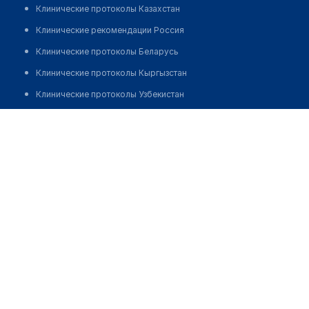
Клинические протоколы Казахстан
Клинические рекомендации Россия
Клинические протоколы Беларусь
Клинические протоколы Кыргызстан
Клинические протоколы Узбекистан
Клинические протоколы диагностики и лечения
Дамыс Аякоз
Обзоры мировой медицинской периодики
Заболевания: обзорные статьи
Новости здравоохранения
Медикаменты
Лабораторные показатели
Медицинские термины
Мобильные приложения
клиникам
МИС для клиники