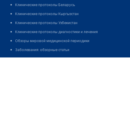
Клинические протоколы Беларусь
Клинические протоколы Кыргызстан
Клинические протоколы Узбекистан
Клинические протоколы диагностики и лечения
Обзоры мировой медицинской периодики
Заболевания: обзорные статьи
Новости здравоохранения
Бани-Асад Лейла Абуталибовна
Медикаменты
Лабораторные показатели
Медицинские термины
Мобильные приложения
клиникам
МИС для клиники
МИС для клиники в Казахстане