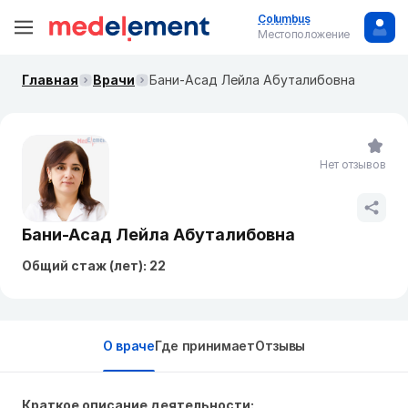
Columbus
Местоположение
Главная
Врачи
Бани-Асад Лейла Абуталибовна
Нет отзывов
Бани-Асад Лейла Абуталибовна
Общий стаж (лет): 22
О враче
Где принимает
Отзывы
Краткое описание деятельности: