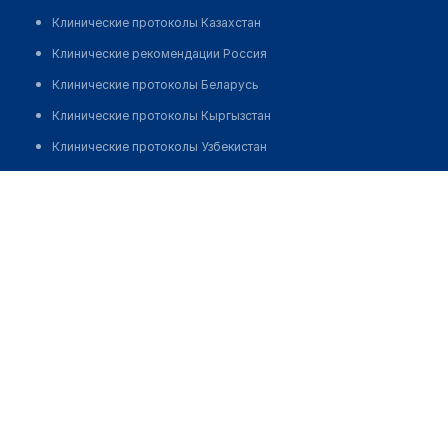
Клинические протоколы Казахстан
Клинические рекомендации Россия
Клинические протоколы Беларусь
Клинические протоколы Кыргызстан
Клинические протоколы Узбекистан
Клинические протоколы диагностики и лечения
Дулатов Куаныш Газизулы
Обзоры мировой медицинской периодики
Заболевания: обзорные статьи
Новости здравоохранения
Медикаменты
Лабораторные показатели
Медицинские термины
Мобильные приложения
клиникам