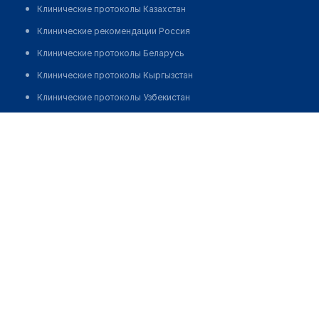
Клинические протоколы Казахстан
Клинические рекомендации Россия
Клинические протоколы Беларусь
Клинические протоколы Кыргызстан
Клинические протоколы Узбекистан
Клинические протоколы диагностики и лечения
Медетова Аида Едигеевна
Обзоры мировой медицинской периодики
Заболевания: обзорные статьи
Новости здравоохранения
Медикаменты
Лабораторные показатели
Медицинские термины
Мобильные приложения
клиникам
МИС для клиники