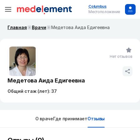
Columbus
Местоположение
Главная
Врачи
Медетова Аида Едигеевна
Нет отзывов
Медетова Аида Едигеевна
Общий стаж (лет): 37
О враче
Где принимает
Отзывы