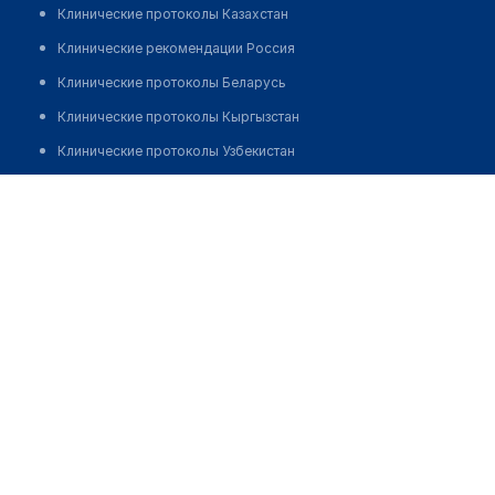
Клинические протоколы Казахстан
Клинические рекомендации Россия
Клинические протоколы Беларусь
Клинические протоколы Кыргызстан
Клинические протоколы Узбекистан
Клинические протоколы диагностики и лечения
Бекешова Меруерт Бактияровна
Обзоры мировой медицинской периодики
Заболевания: обзорные статьи
Новости здравоохранения
Медикаменты
Лабораторные показатели
Медицинские термины
Мобильные приложения
клиникам
МИС для клиники