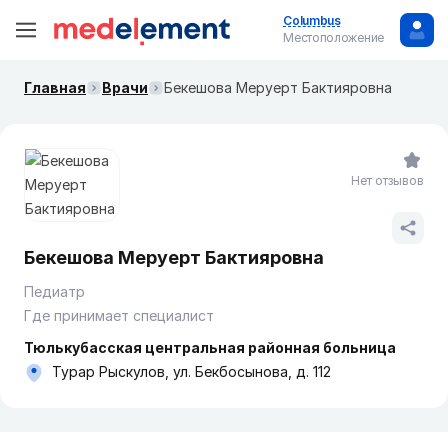
Columbus
Местоположение
Главная
Врачи
Бекешова Меруерт Бактияровна
Нет отзывов
Бекешова Меруерт Бактияровна
Педиатр
Где принимает специалист
Тюлькубасская центральная районная больница
Турар Рыскулов, ул. Бекбосынова, д. 112