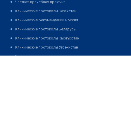
Частная врачебная практика
Клинические протоколы Казахстан
Клинические рекомендации Россия
Клинические протоколы Беларусь
Клинические протоколы Кыргызстан
Клинические протоколы Узбекистан
Клинические протоколы диагностики и лечения
Масимгазиев Айдос Советович
Обзоры мировой медицинской периодики
Заболевания: обзорные статьи
Новости здравоохранения
Медикаменты
Лабораторные показатели
Медицинские термины
Мобильные приложения
клиникам