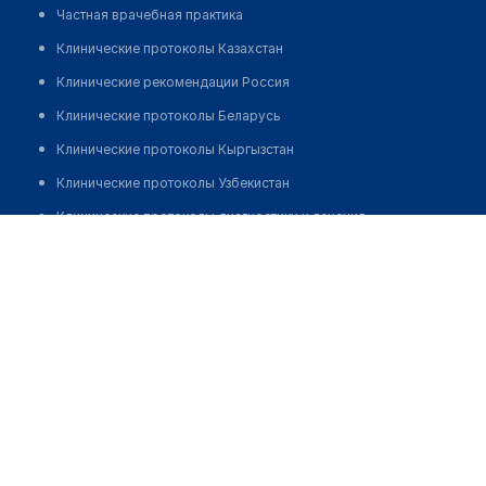
Частная врачебная практика
Клинические протоколы Казахстан
Клинические рекомендации Россия
Клинические протоколы Беларусь
Клинические протоколы Кыргызстан
Клинические протоколы Узбекистан
Клинические протоколы диагностики и лечения
Жунисбекова Макпал Жумагалиевна
Обзоры мировой медицинской периодики
Заболевания: обзорные статьи
Новости здравоохранения
Медикаменты
Лабораторные показатели
Медицинские термины
Мобильные приложения
клиникам