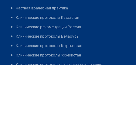
Частная врачебная практика
Клинические протоколы Казахстан
Клинические рекомендации Россия
Клинические протоколы Беларусь
Клинические протоколы Кыргызстан
Клинические протоколы Узбекистан
Клинические протоколы диагностики и лечения
Дуйсенбаева Гульжан Зубиевна
Обзоры мировой медицинской периодики
Заболевания: обзорные статьи
Новости здравоохранения
Медикаменты
Лабораторные показатели
Медицинские термины
Мобильные приложения