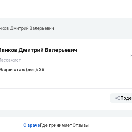
нков Дмитрий Валерьевич
Панков Дмитрий Валерьевич
Массажист
бщий стаж (лет): 28
Поде
О враче
Где принимает
Отзывы