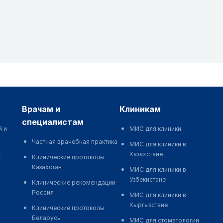
врачам и
клиникам
специалистам
й и
МИС для клиники
Частная врачебная практика
МИС для клиники в
к
Казахстане
Клинические протоколы
Казахстан
МИС для клиники в
Узбекистане
Клинические рекомендации
Россия
МИС для клиники в
Кыргызстане
Клинические протоколы
Беларусь
МИС для стоматологии