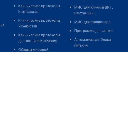
Клинические протоколы
МИС для клиники ВРТ,
Кыргызстан
центра ЭКО
Клинические протоколы
МИС для стационара
ния
Узбекистан
Программа для аптеки
Клинические протоколы
Автоматизация блока
диагностики и лечения
питания
Обзоры мировой
Реклама и продвижение
медицинской периодики
клиник
Заболевания: обзорные
Разработка сайта клиники
статьи
Разработка сайта клиники в
Новости здравоохранения
России
Медикаменты
Разработка сайта клиники в
Лабораторные показатели
Казахстане
Медицинские термины
Разработка сайта клиники в
Беларуси
Мобильные приложения
Разработка сайта клиники в
Кыргызстане